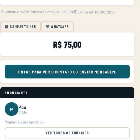
📍 Cidade Nova
📅 Publicado em 30/05/2026
⏳ Expira em 09/08/2026
📘 COMPARTILHAR
💬 WHATSAPP
R$ 75,00
ENTRE PARA VER O CONTATO OU ENVIAR MENSAGEM.
ANUNCIANTE
Pca
P
@914
Membro desde Apr 2026
VER TODOS OS ANÚNCIOS