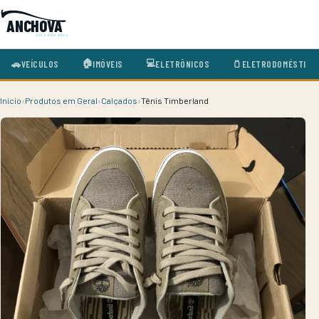
ANCHOVA
classificados
🏠
💻
🚗
VEÍCULOS
🫙
ELETRODOMÉSTICO
IMÓVEIS
ELETRÔNICOS
Início
›
Produtos em Geral
›
Calçados
›
Tênis Timberland