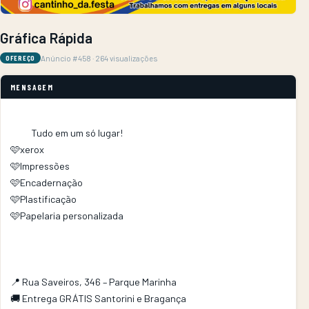
Gráfica Rápida
Anúncio #458 · 264 visualizações
OFEREÇO
MENSAGEM
          Tudo em um só lugar!

🩷xerox

🩷Impressões 

🩷Encadernação 

🩷Plastificação 

🩷Papelaria personalizada 

📍 Rua Saveiros, 346 – Parque Marinha

🚚 Entrega GRÁTIS Santorini e Bragança
