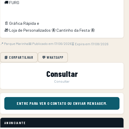
🚚 FURG

📄 Gráfica Rápida e 

🎁 Loja de Personalizados 🦋 Cantinho da Festa 🦋        
📍 Parque Marinha
📅 Publicado em 17/06/2026
⏳ Expira em 17/08/2026
📘 COMPARTILHAR
💬 WHATSAPP
Consultar
Consultar
ENTRE PARA VER O CONTATO OU ENVIAR MENSAGEM.
ANUNCIANTE