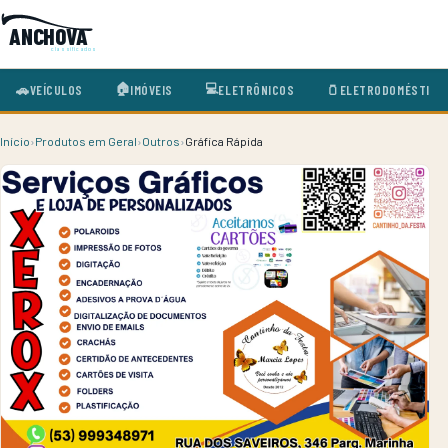
ANCHOVA
classificados
🏠
💻
🚗
VEÍCULOS
🫙
ELETRODOMÉSTICO
IMÓVEIS
ELETRÔNICOS
Início
›
Produtos em Geral
›
Outros
›
Gráfica Rápida