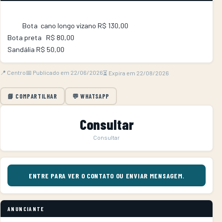
          Bota  cano longo vizano R$ 130,00

Bota preta   R$ 80,00

Sandália R$ 50,00        
📍 Centro
📅 Publicado em 22/06/2026
⏳ Expira em 22/08/2026
📘 COMPARTILHAR
💬 WHATSAPP
Consultar
Consultar
ENTRE PARA VER O CONTATO OU ENVIAR MENSAGEM.
ANUNCIANTE