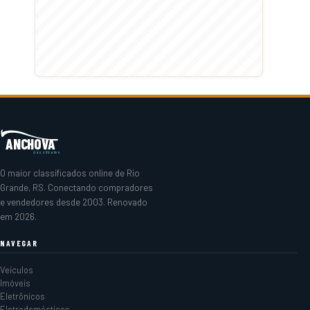
ANCHOVA
classificados
O maior classificados online de Rio
Grande, RS. Conectando compradores
e vendedores desde 2003. Renovado
em 2026.
NAVEGAR
Veículos
Imóveis
Eletrônicos
Eletrodomésticos