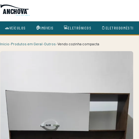
ANCHOVA
classificados
🏠
💻
🚗
VEÍCULOS
🫙
ELETRODOMÉSTICO
IMÓVEIS
ELETRÔNICOS
Início
›
Produtos em Geral
›
Outros
›
Vendo cozinha compacta