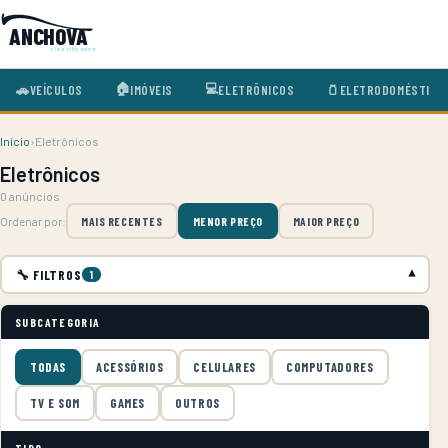
ANCHOVA
classificados
🏠
💻
🚗
VEÍCULOS
🫙
ELETRODOMÉSTICO
IMÓVEIS
ELETRÔNICOS
Início
›
Eletrônicos
Eletrônicos
0 anúncios
Ordenar por:
MAIS RECENTES
MENOR PREÇO
MAIOR PREÇO
🔧 FILTROS
▾
1
SUBCATEGORIA
TODAS
ACESSÓRIOS
CELULARES
COMPUTADORES
TV E SOM
GAMES
OUTROS