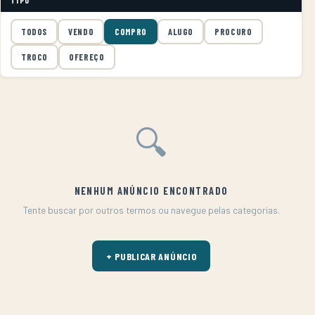
TIPO
TODOS
VENDO
COMPRO
ALUGO
PROCURO
TROCO
OFEREÇO
🔍
NENHUM ANÚNCIO ENCONTRADO
Tente buscar por outros termos ou navegue pelas categorias.
+ PUBLICAR ANÚNCIO