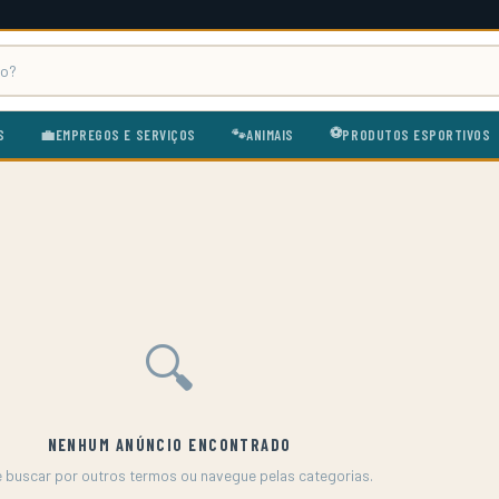
⚽
S
💼
EMPREGOS E SERVIÇOS
🐾
ANIMAIS
PRODUTOS ESPORTIVOS
🔍
NENHUM ANÚNCIO ENCONTRADO
e buscar por outros termos ou navegue pelas categorias.