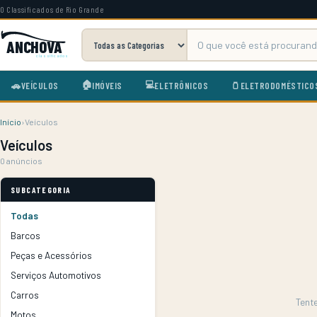
O Classificados de Rio Grande
ANCHOVA
classificados
🏠
💻
🚗
VEÍCULOS
🫙
ELETRODOMÉSTICO
IMÓVEIS
ELETRÔNICOS
Início
›
Veículos
Veículos
0 anúncios
SUBCATEGORIA
Todas
Barcos
Peças e Acessórios
Serviços Automotivos
Carros
Tent
Motos