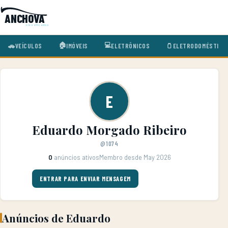
ANCHOVA
classificados
🏠
💻
🚗
VEÍCULOS
🫙
ELETRODOMÉSTICO
IMÓVEIS
ELETRÔNICOS
E
Eduardo Morgado Ribeiro
@1074
0
anúncios ativos
Membro desde May 2026
ENTRAR PARA ENVIAR MENSAGEM
Anúncios de Eduardo