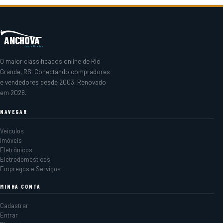
ANCHOVA
classificados
O maior classificados online de Rio
Grande, RS. Conectando compradores
e vendedores desde 2003. Renovado
em 2026.
NAVEGAR
Veículos
Imóveis
Eletrônicos
Eletrodomésticos
Empregos e Serviços
MINHA CONTA
Cadastrar
Entrar