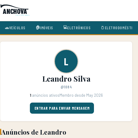
ANCHOVA
classificados
🏠
💻
🚗
VEÍCULOS
🫙
ELETRODOMÉSTICO
IMÓVEIS
ELETRÔNICOS
L
Leandro Silva
@1084
1
anúncios ativos
Membro desde May 2026
ENTRAR PARA ENVIAR MENSAGEM
Anúncios de Leandro