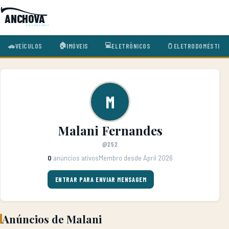
ANCHOVA
classificados
🏠
💻
🚗
VEÍCULOS
🫙
ELETRODOMÉSTICO
IMÓVEIS
ELETRÔNICOS
M
Malani Fernandes
@252
0
anúncios ativos
Membro desde April 2026
ENTRAR PARA ENVIAR MENSAGEM
Anúncios de Malani