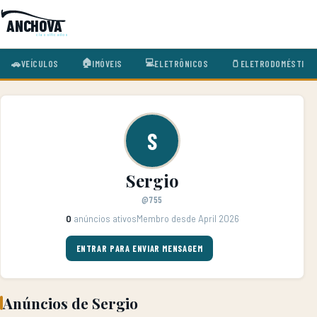
ANCHOVA
classificados
🏠
💻
🚗
VEÍCULOS
🫙
ELETRODOMÉSTICO
IMÓVEIS
ELETRÔNICOS
S
Sergio
@755
0
anúncios ativos
Membro desde April 2026
ENTRAR PARA ENVIAR MENSAGEM
Anúncios de Sergio