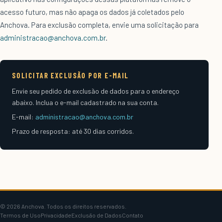
acesso futuro, mas não apaga os dados já coletados pelo
Anchova. Para exclusão completa, envie uma solicitação para
administracao@anchova.com.br
.
SOLICITAR EXCLUSÃO POR E-MAIL
Envie seu pedido de exclusão de dados para o endereço
abaixo. Inclua o e-mail cadastrado na sua conta.
E-mail:
administracao@anchova.com.br
Prazo de resposta: até 30 dias corridos.
© 2026 Anchova. Todos os direitos reservados.
Termos de Uso
Privacidade
Exclusão de Dados
Contato